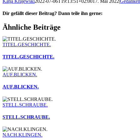
Katja Krajewski
2022-07-06T19:13:51+02:00
17. Mai 2022
|
Gedanken
Dir gefällt dieser Beitrag? Dann teile ihn gerne:
Facebook
X
WhatsApp
Telegram
Pinterest
E-
Ähnliche Beiträge
Mail
TITEL.GESCHICHTE.
TITEL.GESCHICHTE.
AUF.BLICKEN.
AUF.BLICKEN.
STELL.SCHRAUBE.
STELL.SCHRAUBE.
NACH.KLINGEN.