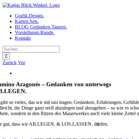
Zum
Inhalt
Grafik.Design.
springen
Karten.Sets.
BLOG Gedanken.Tanzen.
Vorstellungs.Runde.
Kontakt
Suche
nach:
Zurück
Vor
Zeige
grösseres
amino Aragonés – Gedanken von unterwegs
Bild
B.LEGEN.
 gibt so vieles, das wir mit uns tragen: Gedanken, Erfahrungen, Gefüh
elleicht, die Dinge ganz reell abzulegen und abzugeben – so wie es scho
bete, sondern in den Ritzen des Mauerwerkes auch viele kleine Zettel un
e gut, dass wir AB.LEGEN. & LOS.LASSEN. d
ü
rfen.