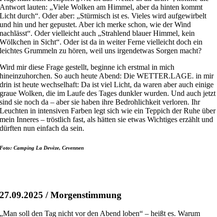
Antwort lauten: „Viele Wolken am Himmel, aber da hinten kommt
Licht durch“. Oder aber: „Stürmisch ist es. Vieles wird aufgewirbelt
und hin und her gepustet. Aber ich merke schon, wie der Wind
nachlässt“. Oder vielleicht auch „Strahlend blauer Himmel, kein
Wölkchen in Sicht“. Oder ist da in weiter Ferne vielleicht doch ein
leichtes Grummeln zu hören, weil uns irgendetwas Sorgen macht?
Wird mir diese Frage gestellt, beginne ich erstmal in mich
hineinzuhorchen. So auch heute Abend: Die WETTER.LAGE. in mir
drin ist heute wechselhaft: Da ist viel Licht, da waren aber auch einige
graue Wolken, die im Laufe des Tages dunkler wurden. Und auch jetzt
sind sie noch da – aber sie haben ihre Bedrohlichkeit verloren. Ihr
Leuchten in intensiven Farben legt sich wie ein Teppich der Ruhe über
mein Inneres – tröstlich fast, als hätten sie etwas Wichtiges erzählt und
dürften nun einfach da sein.
Foto: Camping La Devèze, Cevennen
27.09.2025 / Morgenstimmung
„Man soll den Tag nicht vor den Abend loben“ – heißt es. Warum