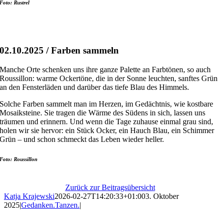
Foto: Rustrel
02.10.2025 / Farben sammeln
Manche Orte schenken uns ihre ganze Palette an Farbtönen, so auch
Roussillon: warme Ockertöne, die in der Sonne leuchten, sanftes Grün
an den Fensterläden und darüber das tiefe Blau des Himmels.
Solche Farben sammelt man im Herzen, im Gedächtnis, wie kostbare
Mosaiksteine. Sie tragen die Wärme des Südens in sich, lassen uns
träumen und erinnern. Und wenn die Tage zuhause einmal grau sind,
holen wir sie hervor: ein Stück Ocker, ein Hauch Blau, ein Schimmer
Grün – und schon schmeckt das Leben wieder heller.
Foto: Roussillon
Zurück zur Beitragsübersicht
Katja Krajewski
2026-02-27T14:20:33+01:00
3. Oktober
2025
|
Gedanken.Tanzen.
|