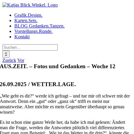
Zum
Inhalt
Grafik.Design.
springen
Karten.Sets.
BLOG Gedanken.Tanzen.
Vorstellungs.Runde.
Kontakt
Suche
nach:
Zurück
Vor
AUS.ZEIT. – Fotos und Gedanken – Woche 12
26.09.2025 / WETTER.LAGE.
„Wie geht es dir?“ werde ich gefragt – und tue mir oft schwer mit der
Antwort. Denn ein „gut“ oder „ganz ok“ trifft es meist nur
ansatzweise. Aber möchte es mein Gegenüber überhaupt so genau
wissen?
Es ist schon eine ganze Weile her, da habe ich mal gelesen: Ändert
man die Frage, werden die Antworten plötzlich viel differenzierter.
Fragt man zum Beispiel: „Wie ist das Wetter in dir drin?“, könnte die