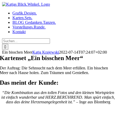
Zum
Inhalt
Grafik.Design.
springen
Karten.Sets.
BLOG Gedanken.Tanzen.
Vorstellungs.Runde.
Kontakt
Suche
nach:
Ein bisschen Meer
Katja Krajewski
2022-07-14T07:24:07+02:00
Kartenset „Ein bisschen Meer“
Der Auftrag: Die Sehnsucht nach dem Meer erfüllen. Ein bisschen
Meer nach Hause holen. Zum Träumen und Genießen.
Das meint der Kunde:
“Die Kombination aus den tollen Fotos und den kleinen Wortspielen
ist einfach wunderbar und HERZ.BERÜHREND. Man spürt einfach,
dass das deine Herzensangelegenheit ist.”
– Inge aus Blomberg