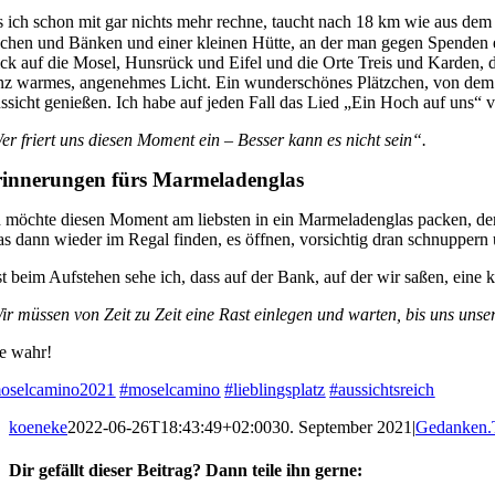
s ich schon mit gar nichts mehr rechne, taucht nach 18 km wie aus de
schen und Bänken und einer kleinen Hütte, an der man gegen Spenden e
ick auf die Mosel, Hunsrück und Eifel und die Orte Treis und Karden, d
nz warmes, angenehmes Licht. Ein wunderschönes Plätzchen, von dem ma
ssicht genießen. Ich habe auf jeden Fall das Lied „Ein Hoch auf uns“ 
er friert uns diesen Moment ein – Besser kann es nicht sein“.
innerungen fürs Marmeladenglas
h möchte diesen Moment am liebsten in ein Marmeladenglas packen, den
as dann wieder im Regal finden, es öffnen, vorsichtig dran schnuppe
st beim Aufstehen sehe ich, dass auf der Bank, auf der wir saßen, eine kl
ir müssen von Zeit zu Zeit eine Rast einlegen und warten, bis uns unse
e wahr!
oselcamino2021
#moselcamino
#lieblingsplatz
#aussichtsreich
koeneke
2022-06-26T18:43:49+02:00
30. September 2021
|
Gedanken.
Dir gefällt dieser Beitrag? Dann teile ihn gerne: