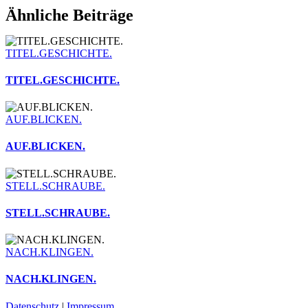
Facebook
X
WhatsApp
Telegram
Pinterest
E-
Ähnliche Beiträge
Mail
TITEL.GESCHICHTE.
TITEL.GESCHICHTE.
AUF.BLICKEN.
AUF.BLICKEN.
STELL.SCHRAUBE.
STELL.SCHRAUBE.
NACH.KLINGEN.
NACH.KLINGEN.
Datenschutz
|
Impressum