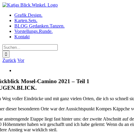
Zum
Inhalt
Grafik.Design.
springen
Karten.Sets.
BLOG Gedanken.Tanzen.
Vorstellungs.Runde.
Kontakt
Suche
nach:
Zurück
Vor
Zeige
grösseres
ckblick Mosel-Camino 2021 – Teil 1
Bild
UGEN.BLICK.
n Weg voller Eindrücke und mit ganz vielen Orten, die ich so schnell si
ner dieser besonderen Orte war der Aussichtspunkt Kompes Käppche v
ne anstrengende Etappe liegt fast hinter uns: der zweite Abschnitt au
0 Höhenmeter haben wir geschafft und ich habe gelernt: Wenn du an ein
dere Anstieg war wirklich steil.