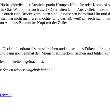
m Nichts plötzlich der Aussichtspunkt Kompes Käppche oder Kompeskopf
in Glas Wein (oder auch zwei 😉) erhalten kann. Aus vielleicht 230 m
ie durch eine Brücke verbunden sind. Inzwischen ist es fünf Uhr und d
n gar nicht mehr weg möchte. Und deshalb weiß ich auch nicht, wie l
von Andreas Bourani im Kopf mit der Zeile:
 Deckel obendrauf fest zu schrauben und ein schönes Etikett anbring
rn und dann noch einmal den Moment schmecken, riechen und fühlen kö
eine Plakette angebracht ist:
re Seelen wieder eingeholt haben.“
Tanzen.
|