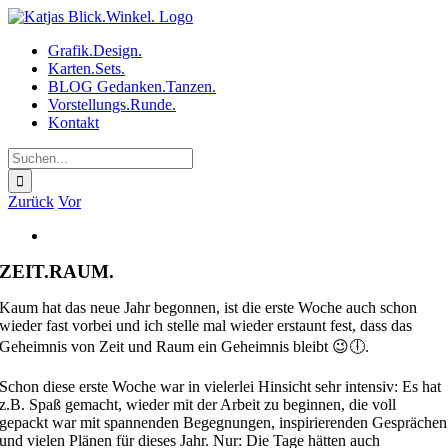
Zum
Inhalt
Grafik.Design.
springen
Karten.Sets.
BLOG Gedanken.Tanzen.
Vorstellungs.Runde.
Kontakt
Suche
nach:
Zurück
Vor
Zeige
grösseres
ZEIT.RAUM.
Bild
Kaum hat das neue Jahr begonnen, ist die erste Woche auch schon
wieder fast vorbei und ich stelle mal wieder erstaunt fest, dass das
Geheimnis von Zeit und Raum ein Geheimnis bleibt 😉🕕.
Schon diese erste Woche war in vielerlei Hinsicht sehr intensiv: Es hat
z.B. Spaß gemacht, wieder mit der Arbeit zu beginnen, die voll
gepackt war mit spannenden Begegnungen, inspirierenden Gesprächen
und vielen Plänen für dieses Jahr. Nur: Die Tage hätten auch