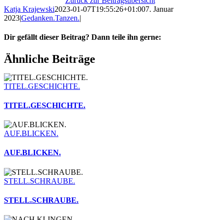
Zurück zur Beitragsübersicht
Katja Krajewski
2023-01-07T19:55:26+01:00
7. Januar
2023
|
Gedanken.Tanzen.
|
Dir gefällt dieser Beitrag? Dann teile ihn gerne:
Facebook
X
WhatsApp
Telegram
Pinterest
E-
Ähnliche Beiträge
Mail
TITEL.GESCHICHTE.
TITEL.GESCHICHTE.
AUF.BLICKEN.
AUF.BLICKEN.
STELL.SCHRAUBE.
STELL.SCHRAUBE.