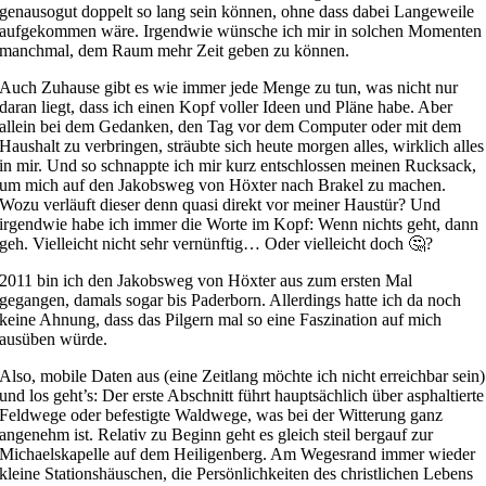
genausogut doppelt so lang sein können, ohne dass dabei Langeweile
aufgekommen wäre. Irgendwie wünsche ich mir in solchen Momenten
manchmal, dem Raum mehr Zeit geben zu können.
Auch Zuhause gibt es wie immer jede Menge zu tun, was nicht nur
daran liegt, dass ich einen Kopf voller Ideen und Pläne habe. Aber
allein bei dem Gedanken, den Tag vor dem Computer oder mit dem
Haushalt zu verbringen, sträubte sich heute morgen alles, wirklich alles
in mir. Und so schnappte ich mir kurz entschlossen meinen Rucksack,
um mich auf den Jakobsweg von Höxter nach Brakel zu machen.
Wozu verläuft dieser denn quasi direkt vor meiner Haustür? Und
irgendwie habe ich immer die Worte im Kopf: Wenn nichts geht, dann
geh. Vielleicht nicht sehr vernünftig… Oder vielleicht doch 🤔?
2011 bin ich den Jakobsweg von Höxter aus zum ersten Mal
gegangen, damals sogar bis Paderborn. Allerdings hatte ich da noch
keine Ahnung, dass das Pilgern mal so eine Faszination auf mich
ausüben würde.
Also, mobile Daten aus (eine Zeitlang möchte ich nicht erreichbar sein)
und los geht’s: Der erste Abschnitt führt hauptsächlich über asphaltierte
Feldwege oder befestigte Waldwege, was bei der Witterung ganz
angenehm ist. Relativ zu Beginn geht es gleich steil bergauf zur
Michaelskapelle auf dem Heiligenberg. Am Wegesrand immer wieder
kleine Stationshäuschen, die Persönlichkeiten des christlichen Lebens