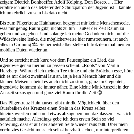
zeigen: Dietrich Bonhoeffer, Adolf Kolping, Don Bosco… . Hier
erfahre ich auch das letzterer der Schutzpatron der Jugend ist – kannte
ich um ehrlich zu sein bis dato nicht.
Bis zum Pilgerkreuz Hainhausen begegnet mir keine Menschenseele,
was mir genug Raum gibt, nichts zu tun – außer der Zeit Raum zu
geben und zu gehen. Und solange ich meine Gedanken nicht auf die
Wildschweine lenke, die möglicherweise hier rumstreunern, ist auch
alles in Ordnung 🙈. Sicherheitshalber stelle ich trotzdem mal meinen
mobilen Daten wieder an.
Und so erreicht mich kurz vor dem Pausenplatz ein Lied, das
irgendwie genau hierhin zu passen scheint: „Roots“ von Martin
Herzberg. Während ich meinen Tee trinke und ein Brötchen esse, höre
ich es mir direkt zweimal laut an, ist ja kein Mensch hier und die
kleinen Meisen scheint es auch nicht zu stören, ganz im Gegenteil,
irgendwie kommen sie immer näher. Eine kleine Mini-Auszeit in der
Auszeit sozusagen und ganz viel Raum für die Zeit 😍.
Das Pilgerkreuz Hainhausen gibt mir die Möglichkeit, über den
Querbalken des Kreuzes einen Stein in das Kreuz selbst
hineinzuwerfen und somit etwas abzugeben und dazulassen – was ich
natürlich mache. Allerdings gebe ich dem ersten Stein so viel
Schwung, dass er auf der anderen Seite wieder raus fällt. Über mein
verdutztes Gesicht muss ich selbst herzhaft lachen, nur interpretieren