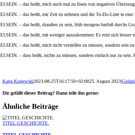
EI.SEIN. – das heißt, mich auch mal zu lösen von negativen Überzeu
EI.SEIN. – das heißt, mir Zeit zu nehmen und die To-Do-Liste in ein
EI.SEIN. – das heißt, draußen zu sein, früh morgens barfuß durchs Gra
EI.SEIN. – das heißt, mit weniger auszukommen: Es reist sich besser 
EI.SEIN. – das heißt, mich nicht verstellen zu müssen, sondern sein zu
EI.SEIN. – dass heißt, nichts zu müssen, sondern einfach nur zu sein
Katja Krajewski
2023-08-25T16:17:50+02:00
25. August 2023
|
Gedan
Dir gefällt dieser Beitrag? Dann teile ihn gerne:
Facebook
X
WhatsApp
Telegram
Pinterest
E-
Ähnliche Beiträge
Mail
TITEL.GESCHICHTE.
TITEL.GESCHICHTE.