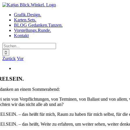
Zum
Inhalt
Grafik.Design.
springen
Karten.Sets.
BLOG Gedanken.Tanzen.
Vorstellungs.Runde.
Kontakt
Suche
nach:
Zurück
Vor
Zeige
grösseres
REI.SEIN.
Bild
danken an einem Sommerabend:
ei sein von Verpflichtungen, von Terminen, von Ballast und von allem,
chten wir das nicht alle ab und an?
EI.SEIN. – das heißt für mich, Raum zu haben für mich selbst, für di
EI.SEIN. – das heißt, Weite zu erfahren, um weiter sehen, weiter denk