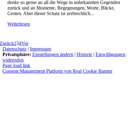
denke so gerne an all die Wege in unbekannten Gegenden
zurück und an Momente, Begegnungen, Worte, Blicke,
Gesten. Aber dieser Schatz ist zerbrechlich...
Weiterlesen
Zurück
2
3
4
Vor
Datenschutz
|
Impressum
Privatsphäre:
Einstellungen ändern
|
Historie
|
Einwilligungen
widerrufen
Instagram
Benutzerdefiniert
Page load link
Consent Management Platform von Real Cookie Banner
Nach
oben