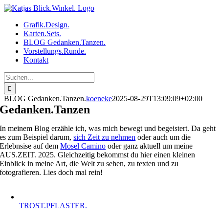
Zum
Inhalt
Grafik.Design.
springen
Karten.Sets.
BLOG Gedanken.Tanzen.
Vorstellungs.Runde.
Kontakt
Suche
nach:
BLOG Gedanken.Tanzen.
koeneke
2025-08-29T13:09:09+02:00
Gedanken.Tanzen
In meinem Blog erzähle ich, was mich bewegt und begeistert. Da geht
es zum Beispiel darum,
sich Zeit zu nehmen
oder auch um die
Erlebnsise auf dem
Mosel Camino
oder ganz aktuell um meine
AUS.ZEIT. 2025. Gleichzeitig bekommst du hier einen kleinen
Einblick in meine Art, die Welt zu sehen, zu texten und zu
fotografieren. Lies doch mal rein!
TROST.PFLASTER.